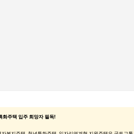
기본 콘텐츠로 건너뛰기
특화주택 입주 희망자 필독!
령자복지주택, 청년특화주택, 일자리연계형 지원주택은 국토교통