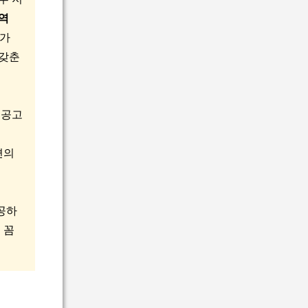
역
가
 갖춘
집공고
편의
공하
 꼼