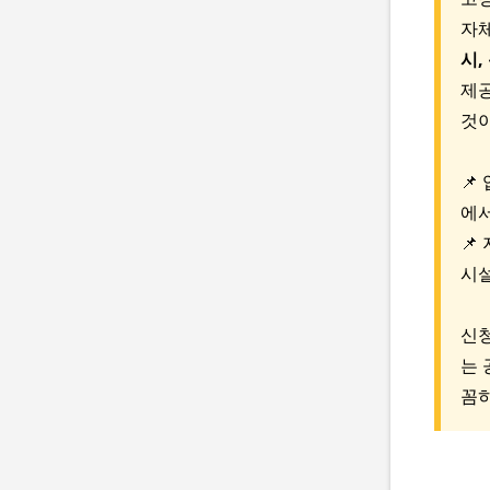
자체
시,
제공
것이
📌
에서
📌
시설
신청
는 
꼼히