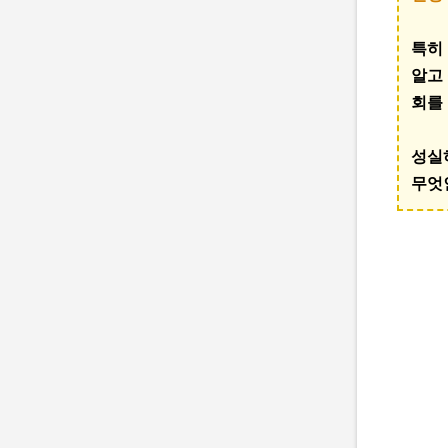
특히
알고
회를
성실
무엇