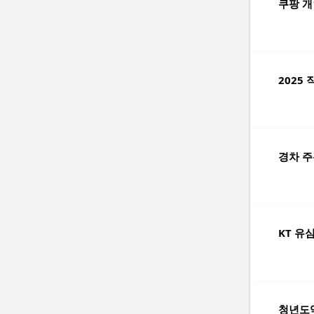
쿠팡 개
2025
경차 주
KT 유
청년도